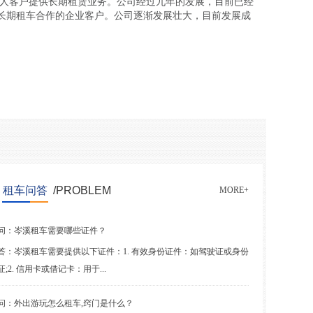
/个人客户提供长期租赁业务。公司经过九年的发展，目前已经
长期租车合作的企业客户。公司逐渐发展壮大，目前发展成
租车问答
/PROBLEM
MORE+
问：岑溪租车需要哪些证件？
答：岑溪租车需要提供以下证件：1. 有效身份证件：如驾驶证或身份
证;2. 信用卡或借记卡：用于...
问：外出游玩怎么租车,窍门是什么？