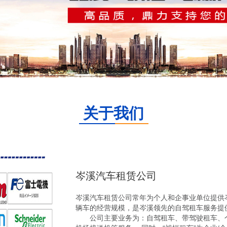
关于我们
岑溪汽车租赁公司
岑溪汽车租赁公司常年为个人和企事业单位提供
辆车的经营规模，是岑溪领先的自驾租车服务提
公司主要业务为：自驾租车、带驾驶租车、个