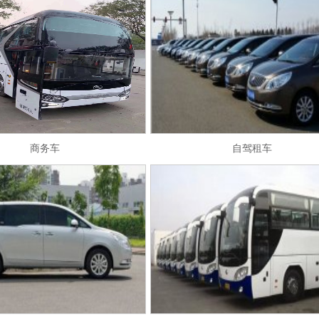
商务车
自驾租车