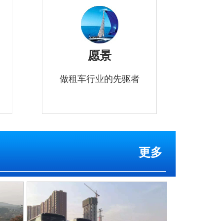
愿景
做租车行业的先驱者
更多