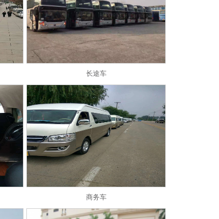
长途车
商务车