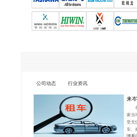
公司动态
行业资讯
来岑
在岑
家当
受无
车、
[查看